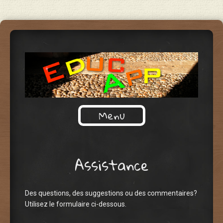
Applications pour l'école et
Menu
EDUCAPP – APPS POUR
l'apprentissage du français
Aller au contenu principal
L'ÉCOLE
Assistance
Des questions, des suggestions ou des commentaires?
Utilisez le formulaire ci-dessous.