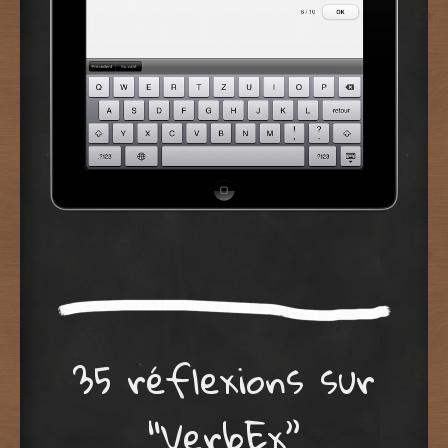
35 réflexions sur
“
VerbEx
”